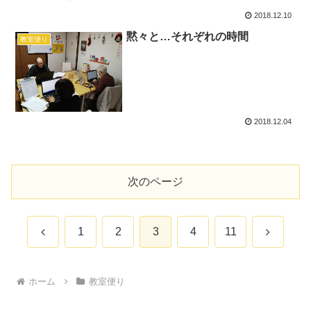
2018.12.10
黙々と…それぞれの時間
教室便り
2018.12.04
次のページ
前
次
1
2
3
4
11
へ
へ
ホーム
教室便り