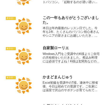
トパソコン。「起動するのが遅い遅いと
家族が言っていて、最近使ってない」と
の事。電源を入れてみると・・・・お
ぅ！Windows98！！ところが、Windows
ロゴマークか...
この一年もありがとうございまし
教室便り
た。
本日は年内最後のレッスン日でした。今
年も1年、たくさんのパソコン初心者さん
やシニアの皆さまにお越しいただき、本
当にありがとうございました。感謝の気
持ちでいっぱいです。今年通ってくださ
った生徒さんについて少しご紹介しま
自家製ローリエ
教室便り
す！平均年齢：73歳最高...
Windows入門をご受講中のK様よりご自宅
の月桂樹をいただきました。煮込み料理
には必須ですよね！K様は玄関先などの消
臭としても使われているそうです。そん
な使い方知らなかった！ありがとうござ
います。K様はひらがな打ちをされていた
のを、教室に...
かまどまんじゅう
教室便り
Excel初級を受講中のT様。連休中に帰省
後、今日は初めての受講です。ご生家に
は温室で沢山のサボテンが育てられてお
り、見事な藤棚も作られているそうで撮
られたお写真を素敵なアルバムにして持
ってきてくださいました。楽しいお土産