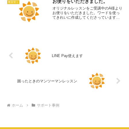
話と「かまどまんじ...
お便りをいただきました。
教室便り
オリジナルレッスンをご受講中のA様より
お便りをいただきました。ワードを使っ
てきれいに作成してくださっています。
写真や図形を使った絵などもたくさんあ
って、見ているだけで楽しそうです♪素敵
なお便りをありがとうございました！宝
物にしますね！
LINE Pay使えます
困ったときのマンツーマンレッスン
ホーム
サポート事例