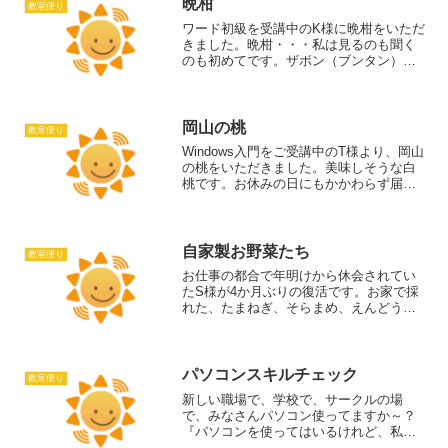
晩柑
教室便り
ワード初級を受講中のK様に晩柑をいただ
きました。晩柑・・・私は見るのも聞く
のも初めてです。ザボン（ブンタン）の
親戚らしいですね。今日のK様はハガキ作
成の復習課題をなさいました。横書きの
懸賞応募ハガキと、縦書きの新年会のご
案内ハガキを作成を1...
岡山の桃
教室便り
Windows入門をご受講中のT様より、岡山
の桃をいただきました。美味しそうな白
桃です。お休みの日にもかかわらず届け
てくださいました。ありがとうございま
す。T様はご入会頂いてまもなく4カ月。
「パソコンを触ったことがない」とおっ
しゃっていまし...
自家製お野菜たち
教室便り
お仕事の都合で年明けから休会されてい
たS様が4か月ぶりの復活です。お家で採
れた、たまねぎ、そらまめ、えんどうま
めを持ってきてくださいました。えんど
うまめは「紫えんどう」と言って、中の
実は普通のえんどうまめと同じ緑色なの
ですが、豆ご飯にしてし...
パソコンスキルチェック
教室便り
新しい職場で、学校で、サークルの場
で、みなさんパソコン使ってますか～？
『パソコンを使ってはいるけれど、私の
レベルって「使える！」と言える