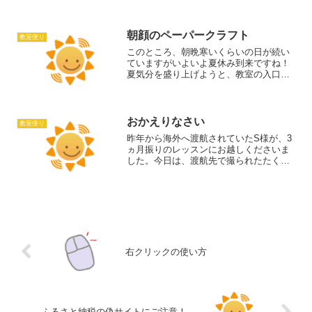
の？？』なんて、疑問をお持ちのあなた
に無料パソコンスキルチェックを始めま
した。無料PCスキルチェックは、...
朝顔のペーパークラフト
教室便り
このところ、朝晩寒いくらいの日が続い
ていますがいよいよ夏休み到来ですね！
夏気分を盛り上げようと、教室の入口を
朝顔のペーパークラフトで飾り付けてみ
ました。朝顔は、Wordの図形・グラデー
ションで作成したものです。朝顔の葉っ
ぱは市販の折り紙で作...
おかえりなさい
教室便り
昨年から海外へ渡航されていたS様が、3
ヵ月振りのレッスンにお越しくださいま
した。今日は、渡航先で撮られたたくさ
んのお写真をCDに保存する方法を学んで
いただきました。お土産にお茶とチョコ
菓子を頂きました。「お土産話を楽しみ
にしてます！」って言...
右クリックの使い方
ふるさと納税の偽サイトにご注意！