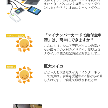
えたとき、パソコンを毎回シャットダウ
ンしますか？「こまめにシャットダウン
したほうがいいの？」「スリープのほう
がいいの？」と迷うことがあるかと思い
ます。そこで今回は、パソコンにとっ
て、より良い電源管理の方法...
「マイナンバーカードで給付金申
パソコンお役立ち
請」は、簡単にできますか？
こんにちは。シニア専門パソコン教室ひ
なたぼっこの大村みどりです。新型コロ
ナウイルス感染症緊急経済対策として、
給付対象者1人につき10万円の「特別定額
給付金」の申請がはじまっています。教
室でも、「マイナンバーカードを持って
巨大スイカ
教室便り
いるのでオンライン申...
どど～んと大きなスイカ「インターネッ
トでお買物」講座を受講中のK様からの差
し入れです。ご自宅で収穫されたとのこ
とです。ありがとうございます！！K様に
はいつも自家製お野菜をいただいていま
すが、本日の講座は、練習用のお買物サ
イトで大根や人参など...