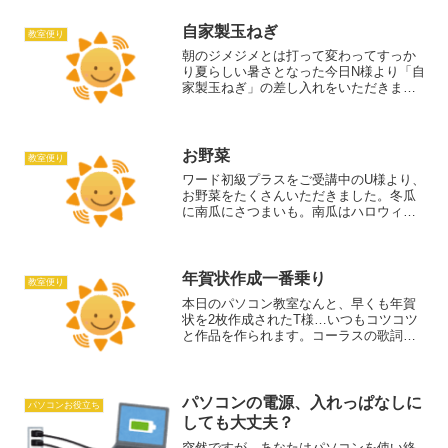
自家製玉ねぎ
教室便り
朝のジメジメとは打って変わってすっか
り夏らしい暑さとなった今日N様より「自
家製玉ねぎ」の差し入れをいただきまし
た。まるまると大きな玉ねぎ。今年は暖
かい日が多く、良く育ったそうです。美
味しくいただきます。ありがとうござい
ました。
お野菜
教室便り
ワード初級プラスをご受講中のU様より、
お野菜をたくさんいただきました。冬瓜
に南瓜にさつまいも。南瓜はハロウィン
用の飾りかと思ったのですが、炊いても
甘くて美味しいそうです。ありがとうご
ざいます。いただきます。U様はずいぶん
ワードに慣れてこられ...
年賀状作成一番乗り
教室便り
本日のパソコン教室なんと、早くも年賀
状を2枚作成されたT様…いつもコツコツ
と作品を作られます。コーラスの歌詞
や、お料理のレシピをワードで作った
り、YouTubeで好きな音楽を楽しんだ
り…生活の中に、パソコンが活きた使い
方をされていて、とって...
パソコンの電源、入れっぱなしに
パソコンお役立ち
しても大丈夫？
突然ですが、あなたはパソコンを使い終