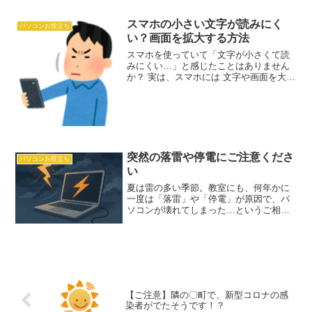
ソコンの疑問について、やさしく楽しく
解説しています。その中でも人気のあっ
スマホの小さい文字が読みにく
た記事を、少しずつ教室...
パソコンお役立ち
い？画面を拡大する方法
スマホを使っていて「文字が小さくて読
みにくい…」と感じたことはありません
か？ 実は、スマホには 文字や画面を大き
くする便利な設定 があります！ iPhoneと
Android、それぞれの設定方法をご紹介し
ますね。 iPhoneの場合（iOS ...
突然の落雷や停電にご注意くださ
パソコンお役立ち
い
夏は雷の多い季節。教室にも、何年かに
一度は「落雷」や「停電」が原因で、パ
ソコンが壊れてしまった…というご相談
が寄せられます。雷が近くに落ちると、
電線や電話線に一時的に強い電流（過電
圧）が流れます。この電気がパソコンに
伝わると、内部の部品が焼...
【ご注意】隣の〇町で、新型コロナの感
染者がでたそうです！？