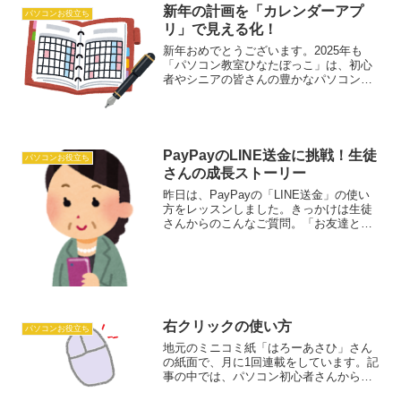
も答えてくれるのなら、パソコン教室な
新年の計画を「カレンダーアプ
パソコンお役立ち
んていらなくなっちゃうん...
リ」で見える化！
新年おめでとうございます。2025年も
「パソコン教室ひなたぼっこ」は、初心
者やシニアの皆さんの豊かなパソコンラ
イフをサポートいたします！皆さん、新
年の計画は立てましたか？「1年の計は元
旦にあり」と言われるように、年始に目
標を立てることはとて...
PayPayのLINE送金に挑戦！生徒
パソコンお役立ち
さんの成長ストーリー
昨日は、PayPayの「LINE送金」の使い
方をレッスンしました。きっかけは生徒
さんからのこんなご質問。「お友達と食
事に行ったときに、代わりに支払っても
らったんです。その時『PayPayで送って
ね』と言われたのですが、やり方がわか
らなくて…...
右クリックの使い方
パソコンお役立ち
地元のミニコミ紙「はろーあさひ」さん
の紙面で、月に1回連載をしています。記
事の中では、パソコン初心者さんから脱
初心者さん向けに「今さら聞けない」パ