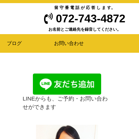
留 守 番 電 話 が 応 答 し ま す。
072-743-4872
お名前とご連絡先を録音してください。
ブログ
お問い合わせ
LINEからも、ご予約・お問い合わ
せができます