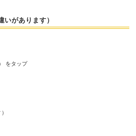
少違いがあります）
） をタップ
ィ）