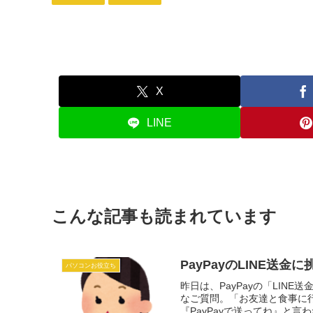
X
LINE
こんな記事も読まれています
PayPayのLINE送
パソコンお役立ち
昨日は、PayPayの「LI
なご質問。「お友達と食事に
『PayPayで送ってね』と言