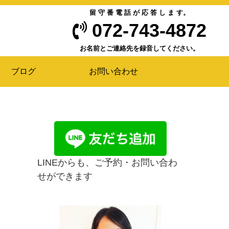
留 守 番 電 話 が 応 答 し ま す。
072-743-4872
お名前とご連絡先を録音してください。
ブログ
お問い合わせ
LINEからも、ご予約・お問い合わ
せができます