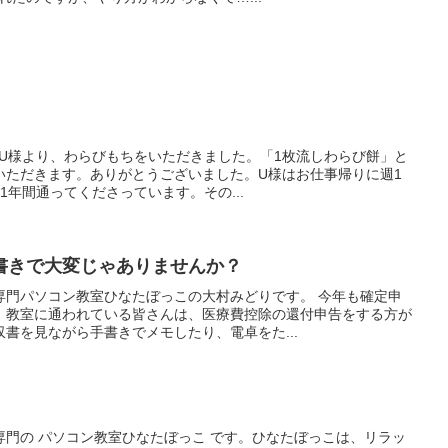
中のU様より、わらびもちをいただきました。「1枚流しわらび餅」と
いただきます。ありがとうございました。U様はお仕事帰りに週1
1年間通ってくださっています。その...
書きで大変じゃありませんか？
専門パソコン教室ひなたぼっこの大村みどりです。 今年も確定申
。教室に通われている皆さんは、医療費控除の還付申告をする方が
書を見ながら手書きでメモしたり、電卓をた...
専門の パソコン教室ひなたぼっこ です。ひなたぼっこは、リラッ