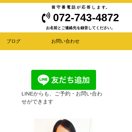
留 守 番 電 話 が 応 答 し ま す。
072-743-4872
お名前とご連絡先を録音してください。
ブログ
お問い合わせ
LINEからも、ご予約・お問い合わ
せができます