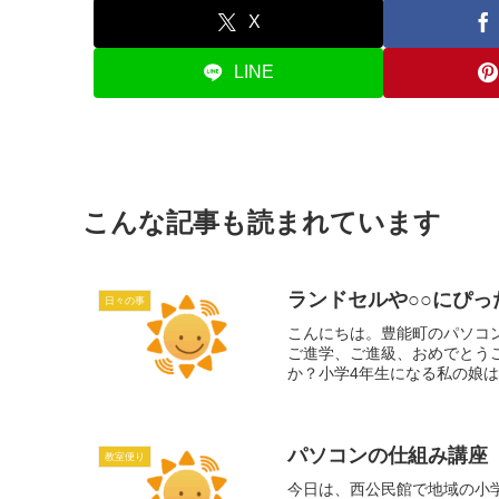
X
LINE
こんな記事も読まれています
ランドセルや○○にぴ
日々の事
こんにちは。豊能町のパソコ
ご進学、ご進級、おめでとう
か？小学4年生になる私の娘は
パソコンの仕組み講座
教室便り
今日は、西公民館で地域の小