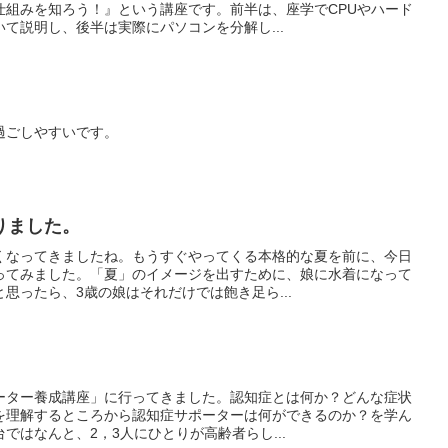
仕組みを知ろう！』という講座です。前半は、座学でCPUやハード
て説明し、後半は実際にパソコンを分解し...
過ごしやすいです。
りました。
くなってきましたね。もうすぐやってくる本格的な夏を前に、今日
ってみました。「夏」のイメージを出すために、娘に水着になって
思ったら、3歳の娘はそれだけでは飽き足ら...
ーター養成講座」に行ってきました。認知症とは何か？どんな症状
を理解するところから認知症サポーターは何ができるのか？を学ん
ではなんと、2，3人にひとりが高齢者らし...