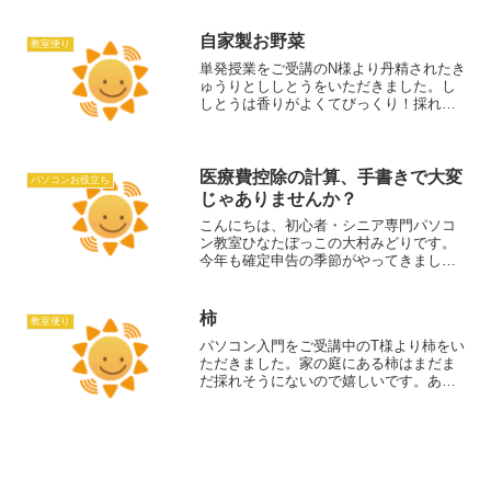
たり、税務署へ持参する方法をご案内し
ていました。なぜなら、e-Tax（パソコン
から税務署へデータ...
自家製お野菜
教室便り
単発授業をご受講のN様より丹精されたき
ゅうりとししとうをいただきました。し
しとうは香りがよくてびっくり！採れた
てだそうです。ありがとうございます。
いただきます。N様は執筆活動をなさって
いて、今回も原稿のレイアウトなどの修
正のご相談でした。ま...
医療費控除の計算、手書きで大変
パソコンお役立ち
じゃありませんか？
こんにちは、初心者・シニア専門パソコ
ン教室ひなたぼっこの大村みどりです。
今年も確定申告の季節がやってきました
ね。教室に通われている皆さんは、医療
費控除の還付申告をする方が圧倒的に多
いです。でも、領収書を見ながら手書き
柿
教室便り
でメモしたり、電卓をた...
パソコン入門をご受講中のT様より柿をい
ただきました。家の庭にある柿はまだま
だ採れそうにないので嬉しいです。あり
がとうございます！T様はローマ字入力の
練習中。アルファベットの大文字・小文
字と全角・半角の区別に苦労されていら
っしゃいます。ノート...