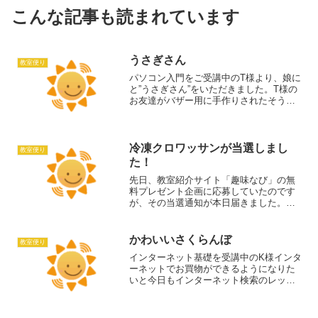
こんな記事も読まれています
うさぎさん
教室便り
パソコン入門をご受講中のT様より、娘に
と”うさぎさん”をいただきました。T様の
お友達がバザー用に手作りされたそうで
す。表情が何とも言えず可愛らしい♪T様
はタイピングの練習として、気に入った
本や雑誌などの記事を入力したり、歌詞
カードを入力した...
冷凍クロワッサンが当選しまし
教室便り
た！
先日、教室紹介サイト「趣味なび」の無
料プレゼント企画に応募していたのです
が、その当選通知が本日届きました。冷
凍クロワッサン10名様分が教室に届きま
す。9月22日以降に到着の予定ですので、
その付近にご受講頂いた方先着10名様は
かわいいさくらんぼ
教室便り
チャンスです！教...
インターネット基礎を受講中のK様インタ
ーネットでお買物ができるようになりた
いと今日もインターネット検索のレッス
ンに励まれています。パソコンが楽しく
なってきたので、新しいパソコンの購入
を検討中。「ひなたぼっこ」でもパソコ