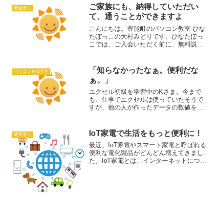
ン選びのお手伝いをさせ...
ご家族にも、納得していただい
教室便り
て、通うことができますよ
こんにちは。豊能町のパソコン教室 ひな
たぼっこの大村みどりです。ひなたぼっ
こでは、ご入会いただく前に、無料説明
会&カウンセリングを受けることができま
す。そこでは、「パソコンでどんなこと
がやりたいか？」「どうして、それをや
「知らなかったなぁ。便利だな
パソコンお役立ち
りたいのか？」、「今...
ぁ。」
エクセル初級を学習中のKさま。今まで
も、仕事でエクセルは使っていたそうで
すが、他の人が作ったデータの数値を編
集したりするだけで、ご自身でイチから
資料を作ることはなかったそうです。役
員として、資料をつくる必要が出てきた
IoT家電で生活をもっと便利に！
教室便り
そうで、一念発起で、今年...
最近、IoT家電やスマート家電と呼ばれる
便利な電化製品がどんどん増えてきまし
た。IoT家電とは、インターネットにつな
がった家庭電化製品のことを指します。
たとえば、冷蔵庫やエアコン、掃除機な
どがその代表例です。IoTエアコンで外出
先でも安心先...