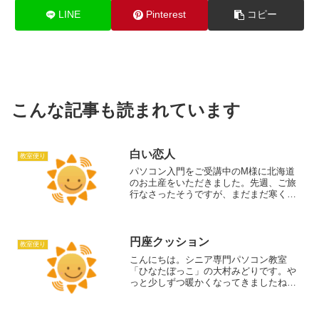
LINE
Pinterest
コピー
こんな記事も読まれています
白い恋人
教室便り
パソコン入門をご受講中のM様に北海道
のお土産をいただきました。先週、ご旅
行なさったそうですが、まだまだ寒くて
ダウンジャケットが手放せなかったそう
です。帰ってきたら、この猛
暑・・・！！体調を壊さないようお気を
付け下さいね。今日は久しぶりのレッ...
円座クッション
教室便り
こんにちは。シニア専門パソコン教室
「ひなたぼっこ」の大村みどりです。や
っと少しずつ暖かくなってきましたね。
先日、レッスンの時に、編み物の話にな
りました。「教室にある、待合用の椅子
に、円座クッションを編みたいと思い、