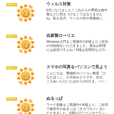
かれこれ、4年ほど経ちまし...
ウィルス対策
教室便り
6月になりました！これからの季節は食中
毒などに気をつけなくてはなりません
ね。私も先月、ウィルス性の胃腸炎にか
かって散々な目に合いました。関係ある
のかないのかわかりませんが（タブン関
係ない）最近、教室でも持ち込みパソコ
ンにウイルス対策ソフトを...
自家製ローリエ
教室便り
Windows入門をご受講中のK様よりご自宅
の月桂樹をいただきました。煮込み料理
には必須ですよね！K様は玄関先などの消
臭としても使われているそうです。そん
な使い方知らなかった！ありがとうござ
います。K様はひらがな打ちをされていた
のを、教室に...
スマホの写真をパソコンで見よう
教室便り
こんにちは。豊能町のパソコン教室「ひ
なたぼっこ」の大村みどりです。先日、
ご入会いただいたばかりのUさま。パソコ
ンの買い替えをきっかけに、「色々新し
いこともしてみたいな」と思い、入会し
てくださったそうです。初回のレッスン
では、パソコンでどんな...
ぬるっぱ
教室便り
ワード初級をご受講中のK様より、ご自宅
で栽培中のぬるっぱ（オカワカメ）をい
ただきました。K様はグリーンカーテンと