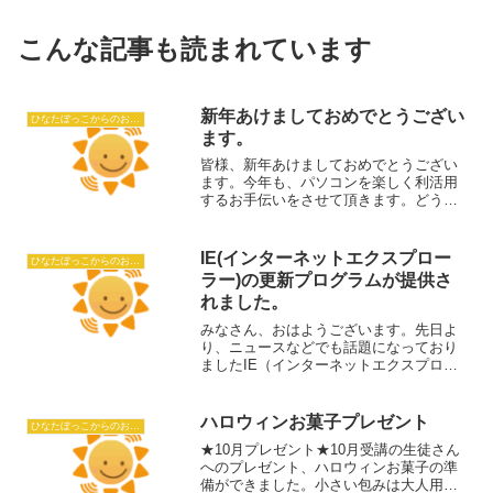
こんな記事も読まれています
新年あけましておめでとうござい
ひなたぼっこからのおしらせ
ます。
皆様、新年あけましておめでとうござい
ます。今年も、パソコンを楽しく利活用
するお手伝いをさせて頂きます。どうぞ
よろしくお願いいたします。ただいま、
教室では「新春くじびき大会」を開催中
です。年の初めの運試し！空くじなしで
IE(インターネットエクスプロー
ひなたぼっこからのおしらせ
す。引換券（教室からの年...
ラー)の更新プログラムが提供さ
れました。
みなさん、おはようございます。先日よ
り、ニュースなどでも話題になっており
ましたIE（インターネットエクスプロー
ラー）の脆弱性についてですが、本日マ
イクロソフト社より更新プログラムが提
供されました。昨日までに教室に来られ
ハロウィンお菓子プレゼント
ひなたぼっこからのおしらせ
た生徒さんには、goo...
★10月プレゼント★10月受講の生徒さん
へのプレゼント、ハロウィンお菓子の準
備ができました。小さい包みは大人用、