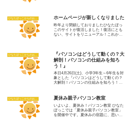
大きい包みは小学生用です。
ホームページが新しくなりました
ひなたぼっこからのおしらせ
昨年より閉鎖しておりましたひなたぼっ
このサイトが復活しました！復活にとも
ない、サイトをリニューアル！これから
もよろしくお願いいたします。
『パソコンはどうして動くの？大
ひなたぼっこからのおしらせ
解剖！パソコンの仕組みを知ろ
う！』
本日4月26日(土)、小学3年生～6年生を対
象とした『パソコンはどうして動くの？
大解剖！パソコンの仕組みを知ろう！』
講座を開講しました。詳しくはこちら
夏休み親子パソコン教室
ひなたぼっこからのおしらせ
いよいよ、夏休み！パソコン教室 ひなた
ぼっこでは「夏休み親子パソコン教室」
を開催中です。夏休みの宿題に、思い出
にパソコンでオリジナルうちわを作りま
しょう♪期 間：7月22日～8月29日
対 象：親子、おじいちゃん・おばあ